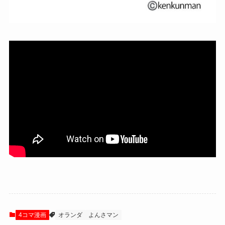
4コマ漫画
オランダ
よんさマン